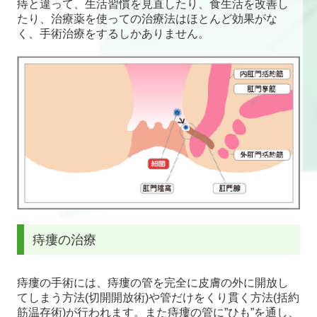
痔と違って、生活習慣を見直したり、食生活を改善し
たり、治療薬を使っての治療法はほとんど効果がな
く、手術治療をするしかありません。
痔瘻の治療
痔瘻の手術には、痔瘻の管を完全に皮膚の外に開放し
てしまう方法(切開開放術)や管だけをくり貫く方法(括約
筋温存術)が行われます。また痔瘻の管に”ひも”を通し、