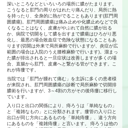
深いところなどといろいろの場所に膿がたまります。
こうなると肛門の周りがはれたり痛んだり、局所に熱
を持ったり、全身的に熱がでることもあります(肛門周
囲膿瘍)。肛門周囲膿瘍は痛み止めや化膿止めなどで良
くなることはなく、皮膚がやぶれて自然に膿が出る
か、病院で切開をして膿を出すまで膿瘍はひろがり悪
化し、最悪の場合敗血症で危険な状態になることもあ
ります(切開は外来で局所麻酔で行いますが、炎症が広
範囲の場合は入院のうえ腰椎麻酔で行います)。溜まっ
た膿が排出されると一旦症状は改善しますが多くの場
合、直腸から肛門、皮膚へと繋がる管ができます。こ
れが痔瘻です。
当院では「肛門が腫れて痛む」を主訴に多くの患者様
が来院され、肛門周囲膿瘍の診断で局所麻酔で切開排
膿術を行いますが、3～4割の方がその後痔瘻に移行し
ています。
入り口と出口の関係により、痔ろうは「単純なもの」
と「複雑なもの」とに分類されます。瘻管の入り口と
出口が同じ方向にあるものを「単純痔瘻」、違う方向
にあるものを「複雑痔瘻」と言います。 痔ろうは他の