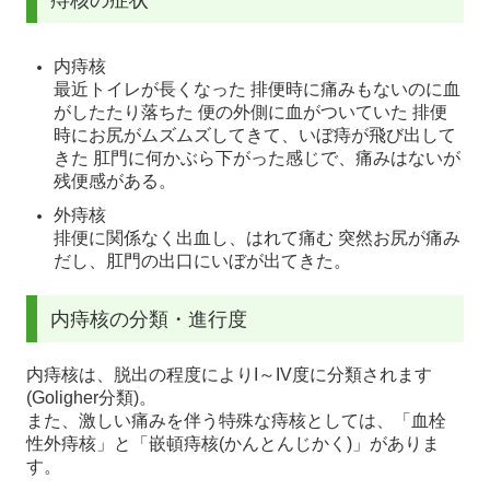
内痔核
最近トイレが長くなった 排便時に痛みもないのに血
がしたたり落ちた 便の外側に血がついていた 排便
時にお尻がムズムズしてきて、いぼ痔が飛び出して
きた 肛門に何かぶら下がった感じで、痛みはないが
残便感がある。
外痔核
排便に関係なく出血し、はれて痛む 突然お尻が痛み
だし、肛門の出口にいぼが出てきた。
内痔核の分類・進行度
内痔核は、脱出の程度によりI～IV度に分類されます
(Goligher分類)。
また、激しい痛みを伴う特殊な痔核としては、「血栓
性外痔核」と「嵌頓痔核(かんとんじかく)」がありま
す。