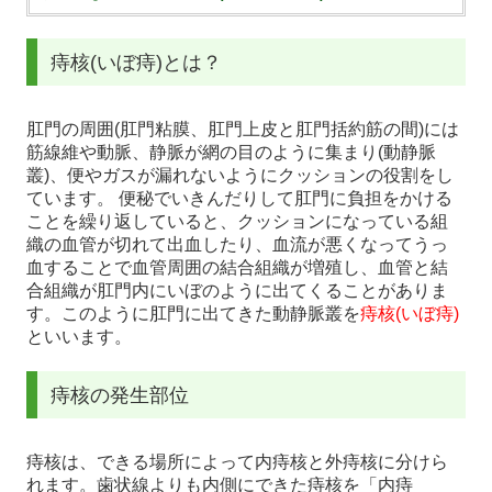
痔核(いぼ痔)とは？
肛門の周囲(肛門粘膜、肛門上皮と肛門括約筋の間)には
筋線維や動脈、静脈が網の目のように集まり(動静脈
叢)、便やガスが漏れないようにクッションの役割をし
ています。 便秘でいきんだりして肛門に負担をかける
ことを繰り返していると、クッションになっている組
織の血管が切れて出血したり、血流が悪くなってうっ
血することで血管周囲の結合組織が増殖し、血管と結
合組織が肛門内にいぼのように出てくることがありま
す。このように肛門に出てきた動静脈叢を
痔核(いぼ痔)
といいます。
痔核の発生部位
痔核は、できる場所によって内痔核と外痔核に分けら
れます。歯状線よりも内側にできた痔核を「内痔