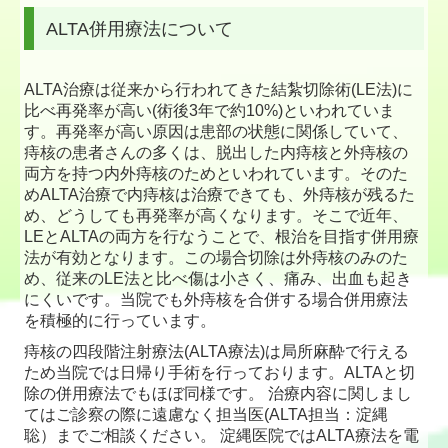
ALTA併用療法について
ALTA治療は従来から行われてきた結紮切除術(LE法)に
比べ再発率が高い(術後3年で約10%)といわれていま
す。再発率が高い原因は患部の状態に関係していて、
痔核の患者さんの多くは、脱出した内痔核と外痔核の
両方を持つ内外痔核のためといわれています。そのた
めALTA治療で内痔核は治療できても、外痔核が残るた
め、どうしても再発率が高くなります。そこで近年、
LEとALTAの両方を行なうことで、根治を目指す併用療
法が有効となります。この場合切除は外痔核のみのた
め、従来のLE法と比べ傷は小さく、痛み、出血も起き
にくいです。当院でも外痔核を合併する場合併用療法
を積極的に行っています。
痔核の四段階注射療法(ALTA療法)は局所麻酔で行える
ため当院では日帰り手術を行っております。ALTAと切
除の併用療法でもほぼ同様です。 治療内容に関しまし
てはご診察の際に遠慮なく担当医(ALTA担当：淀縄
聡）までご相談ください。 淀縄医院ではALTA療法を電