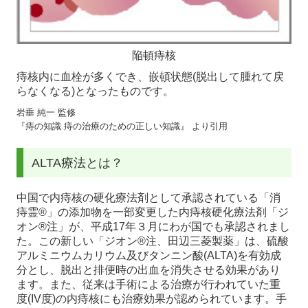
陥頓痔核
痔核内に血栓が多くでき、嵌頓状態(脱出して腫れて戻
らなくなる)となったものです。
岩垂 純一 監修
『痔の知識 痔の治療のための正しい知識』 より引用
ALTA療法とは？
中国で内痔核の硬化療法剤として承認されている「消
痔霊®」の添加物を一部変更した内痔核硬化療法剤「ジ
オン®注」が、平成17年３月にわが国でも承認されまし
た。この新しい「ジオン®注、田辺三菱製薬」は、硫酸
アルミニウムカリウム及びタンニン酸(ALTA)を有効成
分とし、脱出と排便時の出血を消失させる効果があり
ます。また、従来は手術による治療が行われていた重
度(IV度)の内痔核にも治療効果が認められています。手