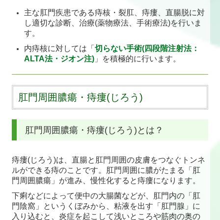
主な肛門疾患である痔核・裂肛、痔瘻、直腸脱に対
甲状腺疾患
し適切な診断、治療(薬物療法、手術療法)を行いま
す。
医師紹介
内痔核に対しては「
切らない手術(四段階注射法：
ALTA法・ジオン注)
」を積極的に行います。
健康診断
各種検査
肛門周囲膿瘍・痔瘻(じろう)
施設・設備紹介
肛門周囲膿瘍・痔瘻(じろう)とは？
アクセス
お問い合わせ
痔瘻(じろう)は、直腸と肛門周囲の皮膚をつなぐトンネ
ルができる痔のことです。肛門周囲に膿がたまる「肛
門周囲膿瘍」が進み、慢性化すると痔瘻になります。
下痢などによって便中の大腸菌などが、肛門内の「肛
門陰窩」というくぼみから、粘液を出す「肛門腺」に
入り込むと、炎症を起こして浅いところや筋肉の奥の