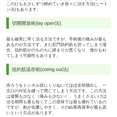
このひもを少しずつ締めていき徐々に治す方法(シート
ン法)もあります。
切開開放術(lay open法)
最も確実に早く治る方法ですが、手術後の痛みが最も
あるのが欠点です。また肛門括約筋も切ってしまう場
合、括約筋がのちのちに締まりが悪くなり、便がもれ
てしまう可能性もあります。
括約筋温存術(coring out法)
痔ろうをトンネル状にくりぬいてほぼ全部摘出し、一
次口の付近を縫って閉じてしまう方法です。この方法
は侵襲も少なく（痛みも少ない）、うまくさえいけば
治る期間も最も短くてこの意味では最も優れているの
ですが、創が化膿しやすく、その結果再発率が最も高
いという欠点があります。