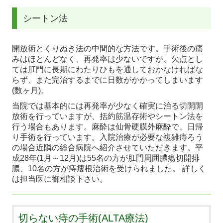
シートン法
開放術とくりぬき法の中間的な方法です。手術後の痛
みはほとんどなく、再発率は少ないですが、欠点とし
ては肛門に長期にわたりひもを通しておかなければな
らず、また完治するまでに日数がかかってしまいます
(数ヶ月)。
当院では基本的には再発率が少なく確実に治る切開開
放術を行っていますが、括約筋温存術やシートン法を
行う場合もあります。麻酔は仙骨硬膜外麻酔で、日帰
り手術を行っています。入院治療が必要な複雑痔ろう
の場合近隣の総合病院へ紹介させていただきます。平
成28年(1月～12月)は55名の方が肛門周囲膿瘍切開排
膿、10名の方が痔瘻根治術を受けられました。 詳しく
は担当医に御相談下さい。
切らない痔の手術(ALTA療法)