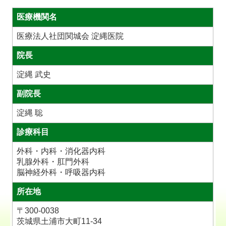
医療機関名
医療法人社団関城会 淀縄医院
院長
淀縄 武史
副院長
淀縄 聡
診療科目
外科・内科・消化器内科
乳腺外科・肛門外科
脳神経外科・呼吸器内科
所在地
〒300-0038
茨城県土浦市大町11-34