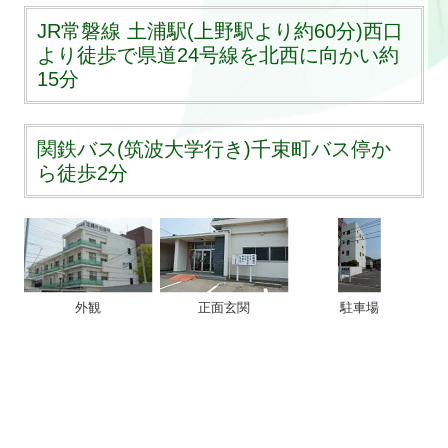
JR常磐線 土浦駅(上野駅より約60分)西口
甲状腺疾患
より徒歩で県道24号線を北西に向かい約
15分
医師紹介
健康診断
関鉄バス(筑波大学行き)千束町バス停か
ら徒歩2分
各種検査
施設・設備紹介
アクセス
外観
正面玄関
駐車場
お問い合わせ